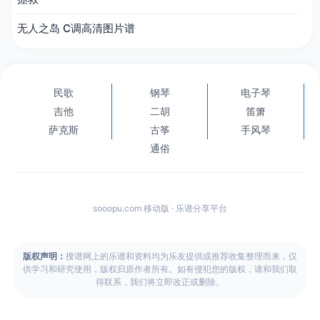
无人之岛 C调高清图片谱
民歌
钢琴
电子琴
吉他
二胡
笛箫
萨克斯
古筝
手风琴
通俗
sooopu.com 移动版 · 乐谱分享平台
版权声明：
搜谱网上的乐谱和资料均为乐友提供或推荐收集整理而来，仅
供学习和研究使用，版权归原作者所有。如有侵犯您的版权，请和我们取
得联系，我们将立即改正或删除。