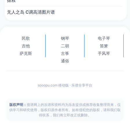
拯救
无人之岛 C调高清图片谱
民歌
钢琴
电子琴
吉他
二胡
笛箫
萨克斯
古筝
手风琴
通俗
sooopu.com 移动版 · 乐谱分享平台
版权声明：
搜谱网上的乐谱和资料均为乐友提供或推荐收集整理而来，仅
供学习和研究使用，版权归原作者所有。如有侵犯您的版权，请和我们取
得联系，我们将立即改正或删除。