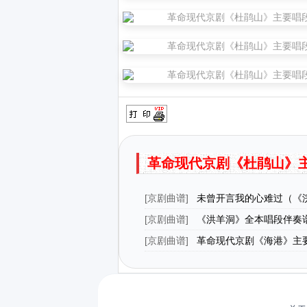
革命现代京剧《杜鹃山》
[
京剧曲谱
]
未曾开言我的心难过（《
段、伍子胥唱段）
[
京剧曲谱
]
《洪羊洞》全本唱段伴奏
个洪羊洞（孟良 焦赞唱段）
[
京剧曲谱
]
革命现代京剧《海港》主
风雨更增添战斗豪情（第四场 方海珍