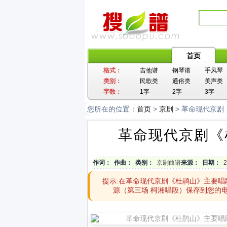
首页
格式：
吉他谱
钢琴谱
手风琴
类别：
民歌类
通俗类
美声类
字数：
1字
2字
3字
您所在的位置：
首页
>
京剧
> 革命现代京
革命现代京剧《
作词：
作曲：
类别：
京剧曲谱
来源：
日期：
2
提示:在革命现代京剧《杜鹃山》主要
源（第三场 柯湘唱段）保存到您的