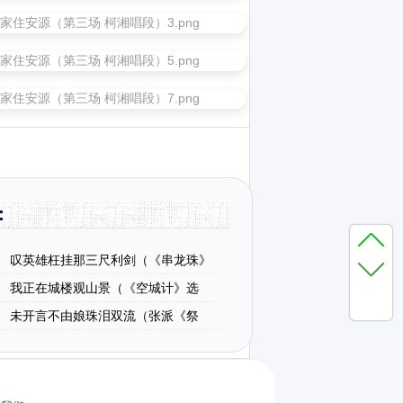
：
叹英雄枉挂那三尺利剑（《串龙珠》
达唱段）
我正在城楼观山景（《空城计》选
亮唱段、谭鑫培演唱版）
未开言不由娘珠泪双流（张派《祭
、琴谱）