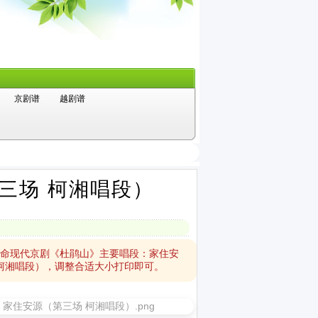
京剧谱
越剧谱
三场 柯湘唱段）
革命现代京剧《杜鹃山》主要唱段：家住安
柯湘唱段），调整合适大小打印即可。