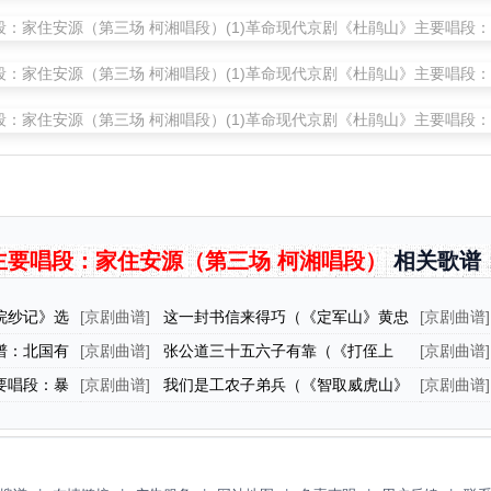
主要唱段：家住安源（第三场 柯湘唱段）
相关歌谱
浣纱记》选
[
京剧曲谱
]
这一封书信来得巧（《定军山》黄忠
[
京剧曲谱
]
唱段）
选段、徐
谱：北国有
[
京剧曲谱
]
张公道三十五六子有靠（《打侄上
[
京剧曲谱
]
坟》陈伯愚唱段、琴谱）
段、诸葛
要唱段：暴
[
京剧曲谱
]
我们是工农子弟兵（《智取威虎山》
[
京剧曲谱
]
唱段）
参谋长唱段）（五线谱）
塔》选段