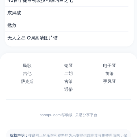
40首小提琴初级技巧练习曲之七
东风破
拯救
无人之岛 C调高清图片谱
民歌
钢琴
电子琴
吉他
二胡
笛箫
萨克斯
古筝
手风琴
通俗
sooopu.com 移动版 · 乐谱分享平台
版权声明：
搜谱网上的乐谱和资料均为乐友提供或推荐收集整理而来，仅