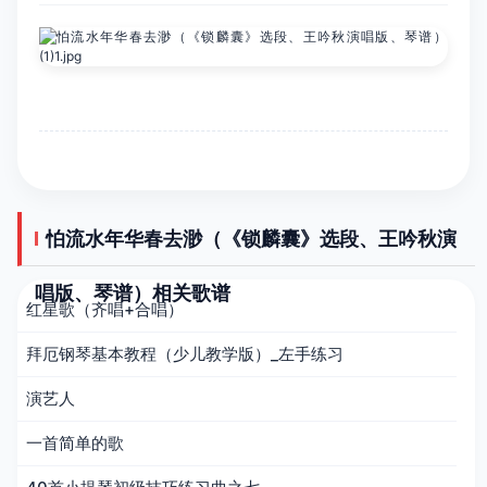
怕流水年华春去渺（《锁麟囊》选段、王吟秋演
唱版、琴谱）相关歌谱
红星歌（齐唱+合唱）
拜厄钢琴基本教程（少儿教学版）_左手练习
演艺人
一首简单的歌