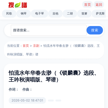
首页
返回
民歌
钢琴
电子琴
吉他
二胡
笛箫
萨克斯
当前位置：
首页
>
京剧
> 怕流水年华春去渺（《锁麟囊》选段、王
吟秋演唱版、琴谱）谱
怕流水年华春去渺（《锁麟囊》选段、
王吟秋演唱版、琴谱）
作词：
作曲：
2026-05-02 18:47:01