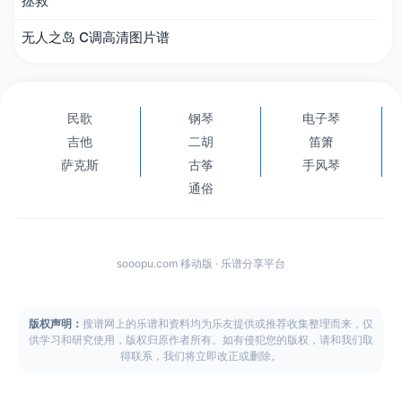
拯救
无人之岛 C调高清图片谱
民歌
钢琴
电子琴
吉他
二胡
笛箫
萨克斯
古筝
手风琴
通俗
sooopu.com 移动版 · 乐谱分享平台
版权声明：
搜谱网上的乐谱和资料均为乐友提供或推荐收集整理而来，仅
供学习和研究使用，版权归原作者所有。如有侵犯您的版权，请和我们取
得联系，我们将立即改正或删除。