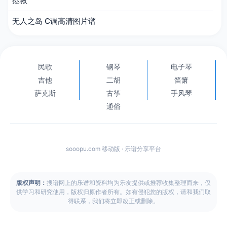
拯救
无人之岛 C调高清图片谱
民歌
钢琴
电子琴
吉他
二胡
笛箫
萨克斯
古筝
手风琴
通俗
sooopu.com 移动版 · 乐谱分享平台
版权声明：
搜谱网上的乐谱和资料均为乐友提供或推荐收集整理而来，仅
供学习和研究使用，版权归原作者所有。如有侵犯您的版权，请和我们取
得联系，我们将立即改正或删除。