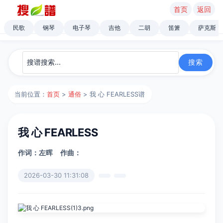
首页
返回
民歌
钢琴
电子琴
吉他
二胡
笛箫
萨克斯
当前位置：
首页
>
通俗
> 我 心 FEARLESS谱
我 心 FEARLESS
作词：左晖
作曲：
2026-03-30 11:31:08