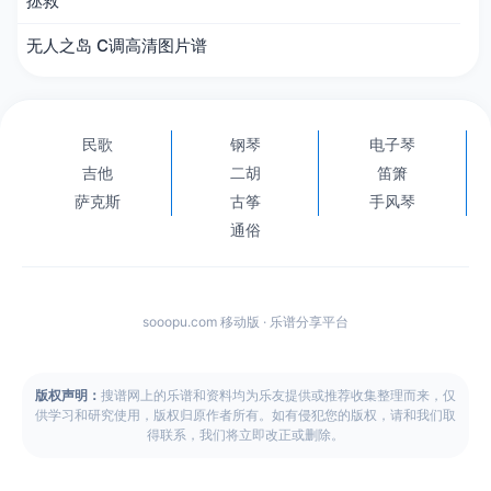
拯救
无人之岛 C调高清图片谱
民歌
钢琴
电子琴
吉他
二胡
笛箫
萨克斯
古筝
手风琴
通俗
sooopu.com 移动版 · 乐谱分享平台
版权声明：
搜谱网上的乐谱和资料均为乐友提供或推荐收集整理而来，仅
供学习和研究使用，版权归原作者所有。如有侵犯您的版权，请和我们取
得联系，我们将立即改正或删除。