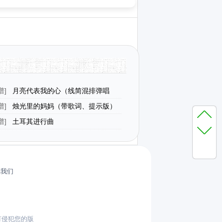
谱
]
月亮代表我的心（线简混排弹唱
谱
]
烛光里的妈妈（带歌词、提示版）
谱
]
土耳其进行曲
系我们
有侵犯您的版