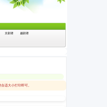
京剧谱
越剧谱
整合适大小打印即可。