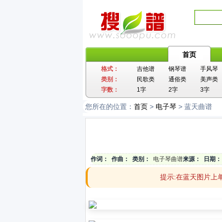
首页
格式：
吉他谱
钢琴谱
手风琴
类别：
民歌类
通俗类
美声类
字数：
1字
2字
3字
您所在的位置：
首页
>
电子琴
> 蓝天曲谱
作词：
作曲：
类别：
电子琴曲谱
来源：
日期：
提示:在蓝天图片上