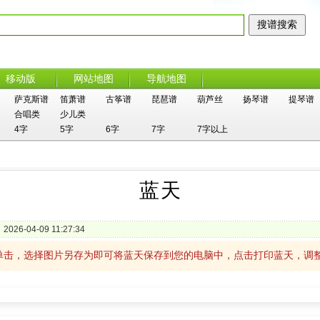
移动版
网站地图
导航地图
萨克斯谱
笛萧谱
古筝谱
琵琶谱
葫芦丝
扬琴谱
提琴谱
合唱类
少儿类
4字
5字
6字
7字
7字以上
蓝天
2026-04-09 11:27:34
单击，选择图片另存为即可将蓝天保存到您的电脑中，点击打印蓝天，调