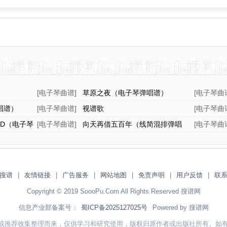
[
电子琴曲谱
]
草原之夜（电子琴弹唱谱）
[
电子琴曲
谱）
唱谱）
[
电子琴曲谱
]
视谱歌
[
电子琴曲
WIND（电子琴
[
电子琴曲谱
]
向天再借五百年（线简混排弹唱
[
电子琴曲
谱）
搜谱
|
友情链接
|
广告服务
|
网站地图
|
免责声明
|
用户反馈
|
联
Copyright © 2019 SoooPu.Com All Rights Reserved 搜谱网
信息产业部备案号：
蜀ICP备2025127025号
Powered by 搜谱网
或推荐收集整理而来，仅供学习和研究使用，版权归原作者或出版社所有。如