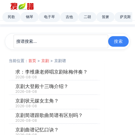
民歌
钢琴
电子琴
吉他
二胡
笛箫
萨克斯
当前位置：
首页
>
京剧
> 京剧谱
求：李维康老师唱京剧咏梅伴奏？
2026-08-08
京剧大登殿十三嗨介绍？
2026-08-08
京剧状元媒女主角？
2026-08-08
京剧简谱跟歌曲简谱有区别吗？
2026-08-08
京剧曲谱记忆口诀？
2026-08-08