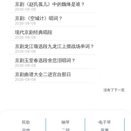
京剧《赵氏孤儿》中的魏绛是谁？
2026-08-08
京剧:《空城计》唱词？
2026-08-08
现代京剧经典唱段
2026-08-08
京剧龙江颂选段九龙江上摆战场串词？
2026-08-08
京剧玉堂春选段舍悲泪唱词？
2026-08-08
京剧曲谱大全二进宫自那日
2026-08-08
没有了
下一页
民歌
钢琴
电子琴
吉他
二胡
笛箫