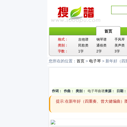
首页
格式：
吉他谱
钢琴谱
手风琴
类别：
民歌类
通俗类
美声类
字数：
1字
2字
3字
您所在的位置：
首页
>
电子琴
> 新年好（
作词：
作曲：
类别：
电子琴曲谱
来源：
日期：
提示:在新年好（四重奏、曾大健编曲）