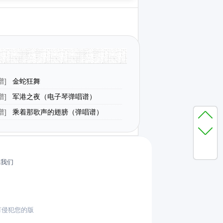
谱
]
金蛇狂舞
谱
]
军港之夜（电子琴弹唱谱）
谱
]
乘着那歌声的翅膀（弹唱谱）
系我们
有侵犯您的版