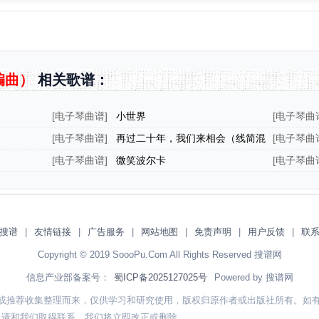
编曲）
相关歌谱：
[
电子琴曲谱
]
小世界
[
电子琴曲
[
电子琴曲谱
]
再过二十年，我们来相会（线简混
[
电子琴曲
排弹唱谱）
[
电子琴曲谱
]
微笑波尔卡
[
电子琴曲
搜谱
|
友情链接
|
广告服务
|
网站地图
|
免责声明
|
用户反馈
|
联
Copyright © 2019 SoooPu.Com All Rights Reserved 搜谱网
信息产业部备案号：
蜀ICP备2025127025号
Powered by 搜谱网
或推荐收集整理而来，仅供学习和研究使用，版权归原作者或出版社所有。如
，请和我们取得联系，我们将立即改正或删除。