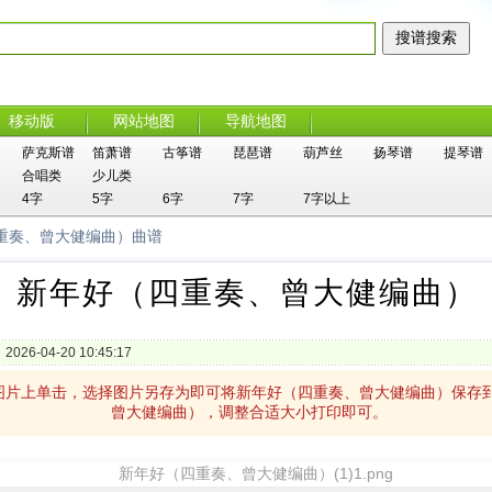
移动版
网站地图
导航地图
萨克斯谱
笛萧谱
古筝谱
琵琶谱
葫芦丝
扬琴谱
提琴谱
合唱类
少儿类
4字
5字
6字
7字
7字以上
四重奏、曾大健编曲）曲谱
新年好（四重奏、曾大健编曲）
2026-04-20 10:45:17
图片上单击，选择图片另存为即可将新年好（四重奏、曾大健编曲）保存
曾大健编曲），调整合适大小打印即可。