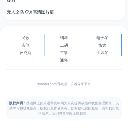
拯救
无人之岛 C调高清图片谱
民歌
钢琴
电子琴
吉他
二胡
笛箫
萨克斯
古筝
手风琴
通俗
sooopu.com 移动版 · 乐谱分享平台
版权声明：
搜谱网上的乐谱和资料均为乐友提供或推荐收集整理而来，仅
供学习和研究使用，版权归原作者所有。如有侵犯您的版权，请和我们取
得联系，我们将立即改正或删除。