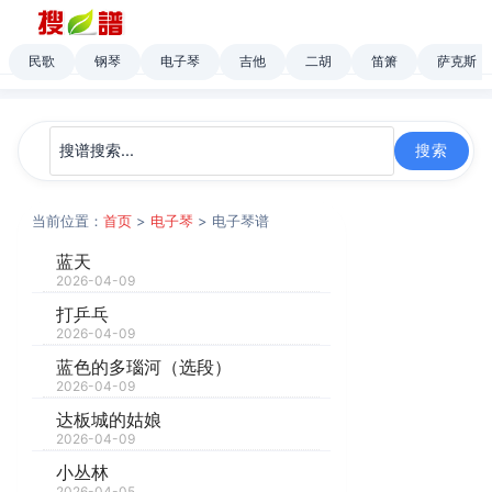
民歌
钢琴
电子琴
吉他
二胡
笛箫
萨克斯
当前位置：
首页
>
电子琴
> 电子琴谱
蓝天
2026-04-09
打乒乓
2026-04-09
蓝色的多瑙河（选段）
2026-04-09
达板城的姑娘
2026-04-09
小丛林
2026-04-05