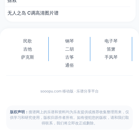
拯救
无人之岛 C调高清图片谱
民歌
钢琴
电子琴
吉他
二胡
笛箫
萨克斯
古筝
手风琴
通俗
sooopu.com 移动版 · 乐谱分享平台
版权声明：
搜谱网上的乐谱和资料均为乐友提供或推荐收集整理而来，仅
供学习和研究使用，版权归原作者所有。如有侵犯您的版权，请和我们取
得联系，我们将立即改正或删除。