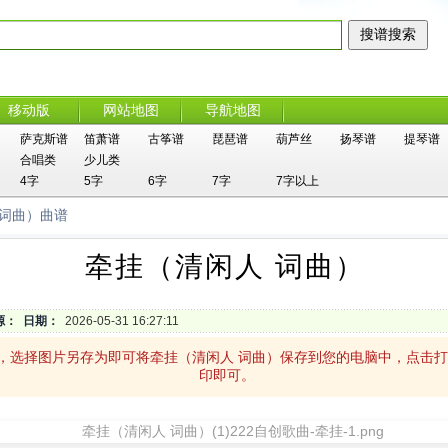
移动版
网站地图
导航地图
萨克斯谱
笛萧谱
古筝谱
琵琶谱
葫芦丝
扬琴谱
提琴谱
合唱类
少儿类
4字
5字
6字
7字
7字以上
 词曲）曲谱
牵挂（清闲人 词曲）
源：
日期：
2026-05-31 16:27:11
击，选择图片另存为即可将牵挂（清闲人 词曲）保存到您的电脑中，点击
印即可。