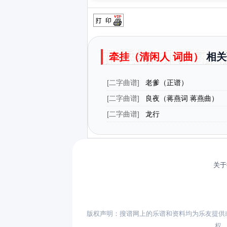
牵挂（清闲人 词曲）
相关
[
二字曲谱
]
老爹（正谱）
[
二字曲谱
]
良夜（蒋燕词 蒋燕曲）
[
二字曲谱
]
龙行
关于
版权声明：搜谱网上的乐谱和资料均为乐友提供
权