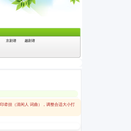
京剧谱
越剧谱
打印牵挂（清闲人 词曲），调整合适大小打