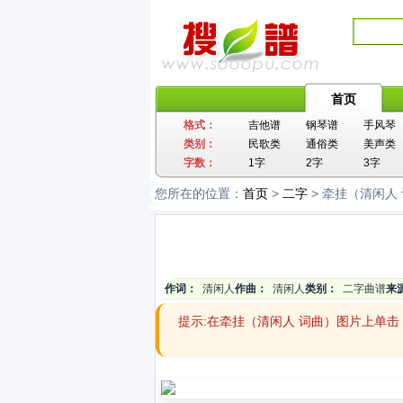
首页
格式：
吉他谱
钢琴谱
手风琴
类别：
民歌类
通俗类
美声类
字数：
1字
2字
3字
您所在的位置：
首页
>
二字
> 牵挂（清闲人
作词：
清闲人
作曲：
清闲人
类别：
二字曲谱
来
提示:在牵挂（清闲人 词曲）图片上单