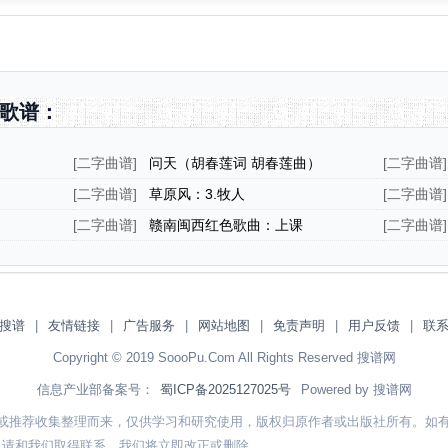
歌谱：
[
二字曲谱
]
问天（胡春莲词 胡春莲曲）
[
二字曲谱
]
[
二字曲谱
]
草原风：3.牧人
[
二字曲谱
]
[
二字曲谱
]
赣南闽西红色歌曲：上课
[
二字曲谱
]
搜谱
|
友情链接
|
广告服务
|
网站地图
|
免责声明
|
用户反馈
|
联
Copyright © 2019 SoooPu.Com All Rights Reserved 搜谱网
信息产业部备案号：
蜀ICP备2025127025号
Powered by 搜谱网
或推荐收集整理而来，仅供学习和研究使用，版权归原作者或出版社所有。如
，请和我们取得联系，我们将立即改正或删除。