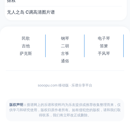
拯救
无人之岛 C调高清图片谱
民歌
钢琴
电子琴
吉他
二胡
笛箫
萨克斯
古筝
手风琴
通俗
sooopu.com 移动版 · 乐谱分享平台
版权声明：
搜谱网上的乐谱和资料均为乐友提供或推荐收集整理而来，仅
供学习和研究使用，版权归原作者所有。如有侵犯您的版权，请和我们取
得联系，我们将立即改正或删除。