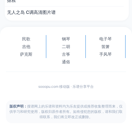
拯救
无人之岛 C调高清图片谱
民歌
钢琴
电子琴
吉他
二胡
笛箫
萨克斯
古筝
手风琴
通俗
sooopu.com 移动版 · 乐谱分享平台
版权声明：
搜谱网上的乐谱和资料均为乐友提供或推荐收集整理而来，仅
供学习和研究使用，版权归原作者所有。如有侵犯您的版权，请和我们取
得联系，我们将立即改正或删除。