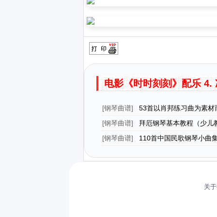
电影《时时刻刻》配乐 4. 准备做
[
钢琴曲谱
]
53首以肖邦练习曲为素材
曲（No.3）
[
钢琴曲谱
]
拜厄钢琴基本教程（少儿教
[
钢琴曲谱
]
110首中国民歌钢琴小曲
关于