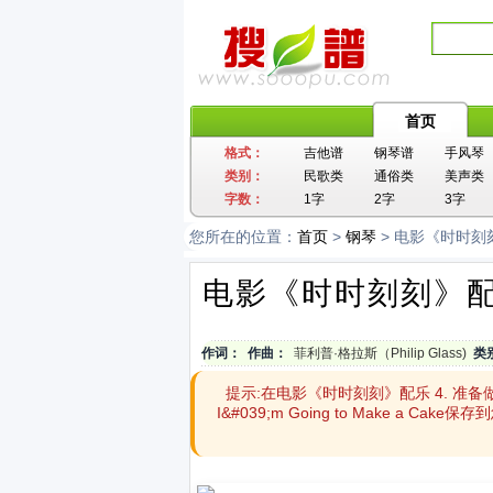
首页
格式：
吉他谱
钢琴谱
手风琴
类别：
民歌类
通俗类
美声类
字数：
1字
2字
3字
您所在的位置：
首页
>
钢琴
> 电影《时时刻刻》配
电影《时时刻刻》配乐 4.
作词：
作曲：
菲利普·格拉斯（Philip Glass)
类
提示:在电影《时时刻刻》配乐 4. 准备做蛋
I&#039;m Going to Make a C