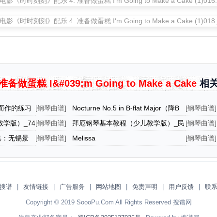
蛋糕 I&#039;m Going to Make a Cake
相
而作的练习
[
钢琴曲谱
]
Nocturne No.5 in B-flat Major（降B
[
钢琴曲谱
]
大调第五号夜曲）
学版）_74
[
钢琴曲谱
]
拜厄钢琴基本教程（少儿教学版）_民
[
钢琴曲谱
]
歌
集：无锡景
[
钢琴曲谱
]
Melissa
[
钢琴曲谱
]
手练习
搜谱
|
友情链接
|
广告服务
|
网站地图
|
免责声明
|
用户反馈
|
联
Copyright © 2019 SoooPu.Com All Rights Reserved 搜谱网