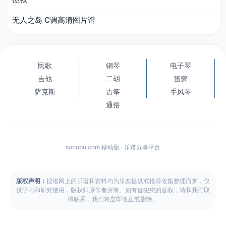
无人之岛 C调高清图片谱
民歌
钢琴
电子琴
吉他
二胡
笛箫
萨克斯
古筝
手风琴
通俗
sooopu.com 移动版 · 乐谱分享平台
版权声明：
搜谱网上的乐谱和资料均为乐友提供或推荐收集整理而来，仅
供学习和研究使用，版权归原作者所有。如有侵犯您的版权，请和我们取
得联系，我们将立即改正或删除。