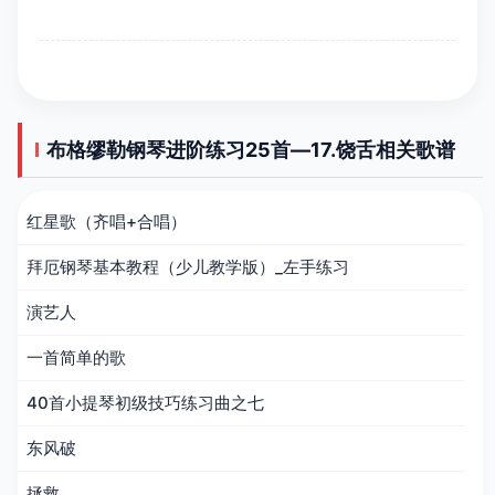
布格缪勒钢琴进阶练习25首―17.饶舌相关歌谱
红星歌（齐唱+合唱）
拜厄钢琴基本教程（少儿教学版）_左手练习
演艺人
一首简单的歌
40首小提琴初级技巧练习曲之七
东风破
拯救