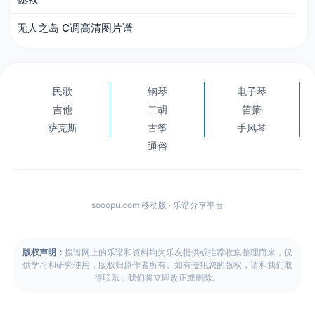
无人之岛 C调高清图片谱
民歌
钢琴
电子琴
吉他
二胡
笛箫
萨克斯
古筝
手风琴
通俗
sooopu.com 移动版 · 乐谱分享平台
版权声明：
搜谱网上的乐谱和资料均为乐友提供或推荐收集整理而来，仅
供学习和研究使用，版权归原作者所有。如有侵犯您的版权，请和我们取
得联系，我们将立即改正或删除。