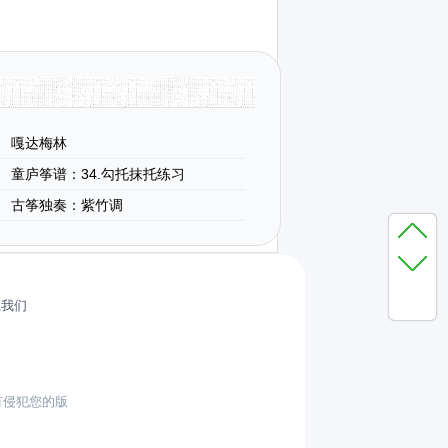
嘎达梅林
童庐筝谱：34.勾托抹托练习
古筝独奏：紫竹调
系我们
有侵犯您的版