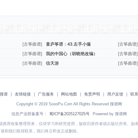
[
古筝曲谱
]
童庐筝谱：43.左手小撮
[
古筝曲谱
]
[
古筝曲谱
]
我的中国心（胡晓艳改编）
[
古筝曲谱
]
[
古筝曲谱
]
信天游
[
古筝曲谱
]
搜谱
|
友情链接
|
广告服务
|
网站地图
|
免责声明
|
用户反馈
|
联
Copyright © 2019 SoooPu.Com All Rights Reserved 搜谱网
信息产业部备案号：
蜀ICP备2025127025号
Powered by 搜谱网
或推荐收集整理而来，仅供学习和研究使用，版权归原作者或出版社所有。如
，请和我们取得联系，我们将立即改正或删除。