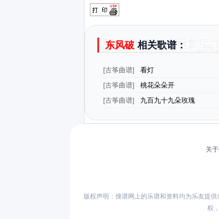
东风破
相关歌谱：
[
古筝曲谱
]
看灯
[
古筝曲谱
]
桃花朵朵开
[
古筝曲谱
]
九百九十九朵玫瑰
关于
版权声明：搜谱网上的乐谱和资料均为乐友提供
权