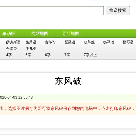
移动版
网站地图
导航地图
萨克斯谱
笛萧谱
古筝谱
琵琶谱
葫芦丝
扬琴谱
提琴谱
合唱类
少儿类
4字
5字
6字
7字
7字以上
东风破
026-04-03 12:55:48
单击，选择图片另存为即可将东风破保存到您的电脑中，点击打印东风破