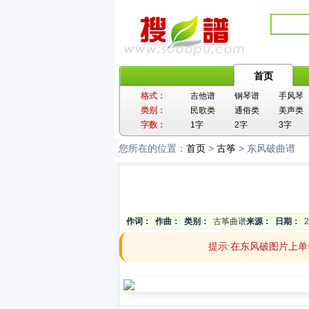
首页
格式：
吉他谱
钢琴谱
手风琴
类别：
民歌类
通俗类
美声类
字数：
1字
2字
3字
您所在的位置：
首页
>
古筝
> 东风破曲谱
作词：
作曲：
类别：
古筝曲谱
来源：
日期：
2
提示:在东风破图片上