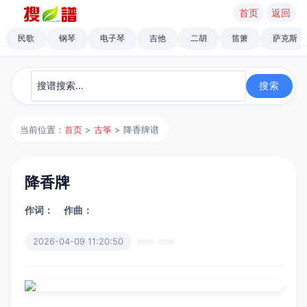
首页
返回
民歌
钢琴
电子琴
吉他
二胡
笛箫
萨克斯
当前位置：
首页
>
古筝
> 降香牌谱
降香牌
作词：
作曲：
2026-04-09 11:20:50