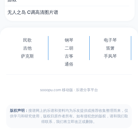
无人之岛 C调高清图片谱
民歌
钢琴
电子琴
吉他
二胡
笛箫
萨克斯
古筝
手风琴
通俗
sooopu.com 移动版 · 乐谱分享平台
版权声明：
搜谱网上的乐谱和资料均为乐友提供或推荐收集整理而来，仅
供学习和研究使用，版权归原作者所有。如有侵犯您的版权，请和我们取
得联系，我们将立即改正或删除。