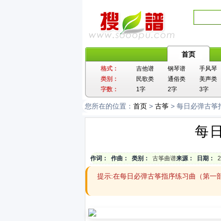
首页
格式：
吉他谱
钢琴谱
手风琴
类别：
民歌类
通俗类
美声类
字数：
1字
2字
3字
您所在的位置：
首页
>
古筝
> 每日必弹古筝
每
作词：
作曲：
类别：
古筝曲谱
来源：
日期：
2
提示:在每日必弹古筝指序练习曲（第一