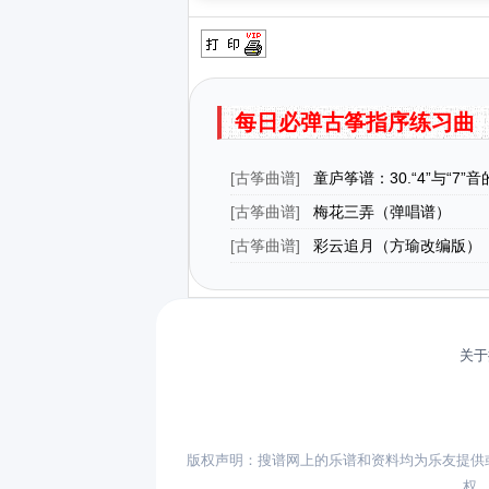
每日必弹古筝指序练习曲（
[
古筝曲谱
]
童庐筝谱：30.“4”与“7”
[
古筝曲谱
]
梅花三弄（弹唱谱）
[
古筝曲谱
]
彩云追月（方瑜改编版）
关于
版权声明：搜谱网上的乐谱和资料均为乐友提供
权