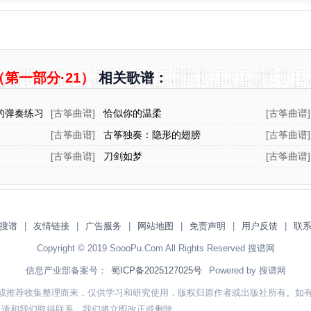
第一部分·21）
相关歌谱：
音的弹奏练习
[
古筝曲谱
]
恰似你的温柔
[
古筝曲谱
]
·12）
[
古筝曲谱
]
古筝独奏：隐形的翅膀
[
古筝曲谱
]
[
古筝曲谱
]
刀剑如梦
[
古筝曲谱
]
搜谱
|
友情链接
|
广告服务
|
网站地图
|
免责声明
|
用户反馈
|
联
Copyright © 2019 SoooPu.Com All Rights Reserved 搜谱网
信息产业部备案号：
蜀ICP备2025127025号
Powered by 搜谱网
或推荐收集整理而来，仅供学习和研究使用，版权归原作者或出版社所有。如
，请和我们取得联系，我们将立即改正或删除。