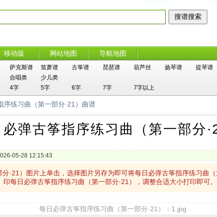
移动版
网站地图
导航地图
萨克斯谱
笛萧谱
古筝谱
琵琶谱
葫芦丝
扬琴谱
提琴谱
合唱类
少儿类
4字
5字
6字
7字
7字以上
指序练习曲（第一部分·21）曲谱
日必弹古筝指序练习曲（第一部分·2
026-05-28 12:15:43
部分·21）图片上单击，选择图片另存为即可将每日必弹古筝指序练习曲（
印每日必弹古筝指序练习曲（第一部分·21），调整合适大小打印即可。