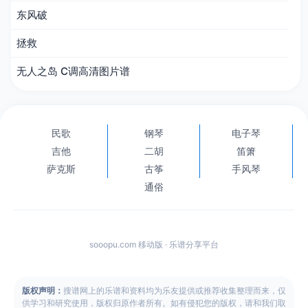
东风破
拯救
无人之岛 C调高清图片谱
民歌
钢琴
电子琴
吉他
二胡
笛箫
萨克斯
古筝
手风琴
通俗
sooopu.com 移动版 · 乐谱分享平台
版权声明：
搜谱网上的乐谱和资料均为乐友提供或推荐收集整理而来，仅
供学习和研究使用，版权归原作者所有。如有侵犯您的版权，请和我们取