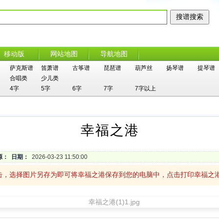
移动版
网站地图
导航地图
萨克斯谱
笛萧谱
古筝谱
琵琶谱
葫芦丝
扬琴谱
提琴谱
合唱类
少儿类
4字
5字
6字
7字
7字以上
幸福之港
源：
日期：
2026-03-23 11:50:00
击，选择图片另存为即可将幸福之港保存到您的电脑中，点击打印幸福之