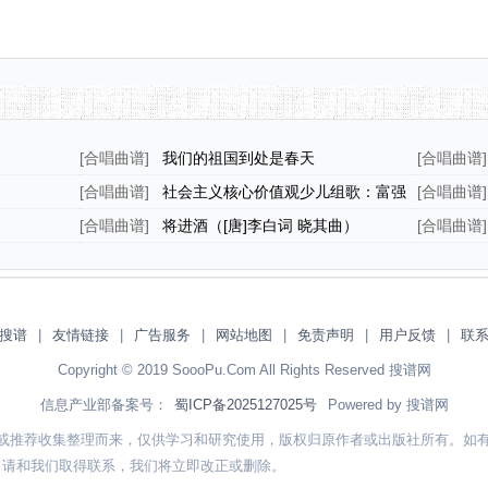
[
合唱曲谱
]
我们的祖国到处是春天
[
合唱曲谱
]
[
合唱曲谱
]
社会主义核心价值观少儿组歌：富强
[
合唱曲谱
]
歌（正谱）
[
合唱曲谱
]
将进酒（[唐]李白词 晓其曲）
[
合唱曲谱
]
搜谱
|
友情链接
|
广告服务
|
网站地图
|
免责声明
|
用户反馈
|
联
Copyright © 2019 SoooPu.Com All Rights Reserved 搜谱网
信息产业部备案号：
蜀ICP备2025127025号
Powered by 搜谱网
或推荐收集整理而来，仅供学习和研究使用，版权归原作者或出版社所有。如
，请和我们取得联系，我们将立即改正或删除。