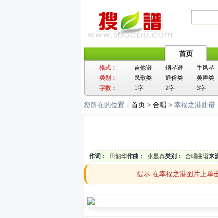
首页
格式：
吉他谱
钢琴谱
手风琴
类别：
民歌类
通俗类
美声类
字数：
1字
2字
3字
您所在的位置：
首页
>
合唱
> 幸福之港曲谱
作词：
田韶华
作曲：
张显真
类别：
合唱曲谱
来
提示:在幸福之港图片上单