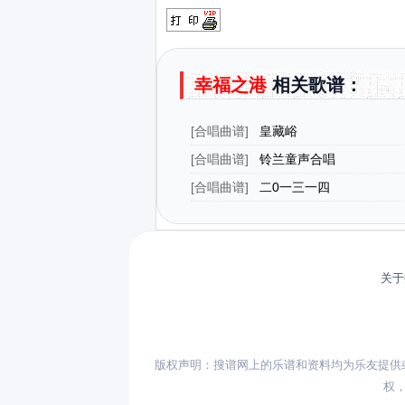
幸福之港
相关歌谱：
[
合唱曲谱
]
皇藏峪
[
合唱曲谱
]
铃兰童声合唱
[
合唱曲谱
]
二0一三一四
关于
版权声明：搜谱网上的乐谱和资料均为乐友提供
权