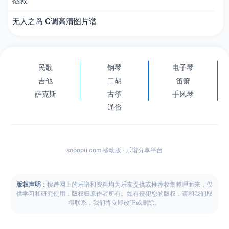
拯救
无人之岛 C调高清图片谱
民歌
钢琴
电子琴
吉他
二胡
笛箫
萨克斯
古筝
手风琴
通俗
sooopu.com 移动版 · 乐谱分享平台
版权声明：
搜谱网上的乐谱和资料均为乐友提供或推荐收集整理而来，仅
供学习和研究使用，版权归原作者所有。如有侵犯您的版权，请和我们取
得联系，我们将立即改正或删除。