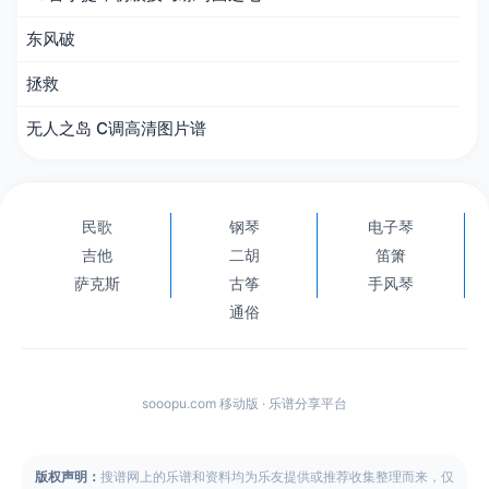
东风破
拯救
无人之岛 C调高清图片谱
民歌
钢琴
电子琴
吉他
二胡
笛箫
萨克斯
古筝
手风琴
通俗
sooopu.com 移动版 · 乐谱分享平台
版权声明：
搜谱网上的乐谱和资料均为乐友提供或推荐收集整理而来，仅