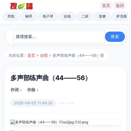
首页
返回
民歌
钢琴
电子琴
吉他
二胡
笛箫
萨克斯
当前位置：
首页
>
合唱
> 多声部练声曲（44——56）谱
多声部练声曲（44——56）
作词：
作曲：
2026-04-02 11:45:35