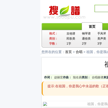
首页
格式：
吉他谱
钢琴谱
手风琴
类别：
民歌类
通俗类
美声类
字数：
1字
2字
3字
您所在的位置：
首页
>
合唱
> 祖国，你是
作词：
赵丽宏
作曲：
陆在易
类别：
合唱曲谱
来
提示:在祖国，你是我心中永远的歌（正