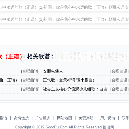
歌（正谱）
相关歌谱：
[
合唱曲谱
]
安顺屯堡人
[
合唱曲谱
]
曲）
曲、正谱）
[
合唱曲谱
]
正气歌（文天祥词 谭小麟曲）
[
合唱曲谱
]
[
合唱曲谱
]
社会主义核心价值观少儿组歌：自由
[
合唱曲谱
]
歌（正谱）
搜谱
|
友情链接
|
广告服务
|
网站地图
|
免责声明
|
用户反馈
|
联
Copyright © 2019 SoooPu.Com All Rights Reserved 搜谱网