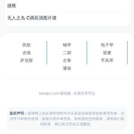
拯救
无人之岛 C调高清图片谱
民歌
钢琴
电子琴
吉他
二胡
笛箫
萨克斯
古筝
手风琴
通俗
sooopu.com 移动版 · 乐谱分享平台
版权声明：
搜谱网上的乐谱和资料均为乐友提供或推荐收集整理而来，仅
供学习和研究使用，版权归原作者所有。如有侵犯您的版权，请和我们取
得联系，我们将立即改正或删除。