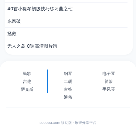
40首小提琴初级技巧练习曲之七
东风破
拯救
无人之岛 C调高清图片谱
民歌
钢琴
电子琴
吉他
二胡
笛箫
萨克斯
古筝
手风琴
通俗
sooopu.com 移动版 · 乐谱分享平台