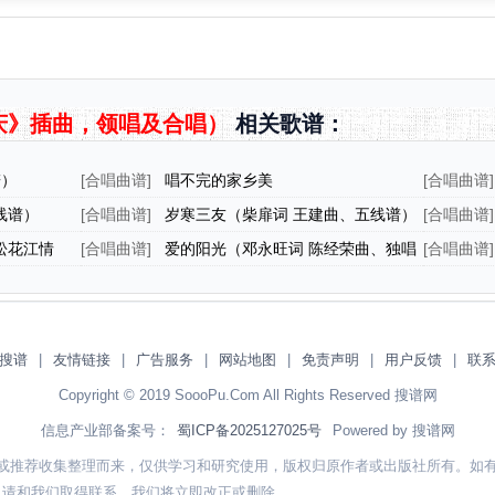
庆》插曲，领唱及合唱）
相关歌谱：
谱）
[
合唱曲谱
]
唱不完的家乡美
[
合唱曲谱
]
线谱）
[
合唱曲谱
]
岁寒三友（柴扉词 王建曲、五线谱）
[
合唱曲谱
]
松花江情
[
合唱曲谱
]
爱的阳光（邓永旺词 陈经荣曲、独唱
[
合唱曲谱
]
+伴唱）
搜谱
|
友情链接
|
广告服务
|
网站地图
|
免责声明
|
用户反馈
|
联
Copyright © 2019 SoooPu.Com All Rights Reserved 搜谱网
信息产业部备案号：
蜀ICP备2025127025号
Powered by 搜谱网
或推荐收集整理而来，仅供学习和研究使用，版权归原作者或出版社所有。如
，请和我们取得联系，我们将立即改正或删除。