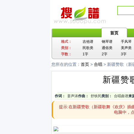
首页
格式：
吉他谱
钢琴谱
手风琴
类别：
民歌类
通俗类
美声类
字数：
1字
2字
3字
您所在的位置：
首页
>
合唱
> 新疆赞歌（
新疆赞
作词：
姜声涛
作曲：
舒铁民
类别：
合唱曲谱
来
提示:在新疆赞歌（新疆歌舞《欢庆》插
电脑中，