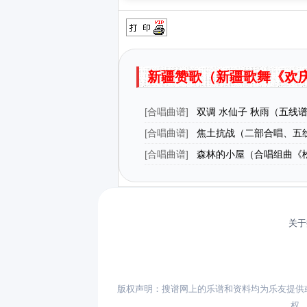
新疆赞歌（新疆歌舞《欢
[
合唱曲谱
]
双调 水仙子 秋雨（五线
[
合唱曲谱
]
焦土抗战（二部合唱、五
[
合唱曲谱
]
森林的小屋（合唱组曲《
歌》第一部第5首）
关于
版权声明：搜谱网上的乐谱和资料均为乐友提供
权