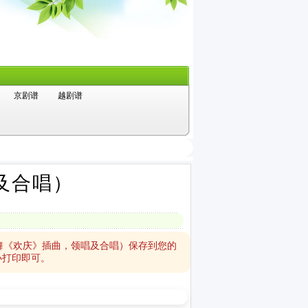
京剧谱
越剧谱
及合唱）
舞《欢庆》插曲，领唱及合唱）保存到您的
小打印即可。