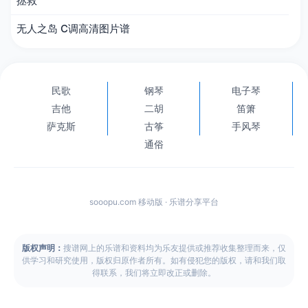
拯救
无人之岛 C调高清图片谱
民歌
钢琴
电子琴
吉他
二胡
笛箫
萨克斯
古筝
手风琴
通俗
sooopu.com 移动版 · 乐谱分享平台
版权声明：
搜谱网上的乐谱和资料均为乐友提供或推荐收集整理而来，仅
供学习和研究使用，版权归原作者所有。如有侵犯您的版权，请和我们取
得联系，我们将立即改正或删除。