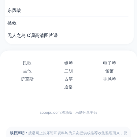
东风破
拯救
无人之岛 C调高清图片谱
民歌
钢琴
电子琴
吉他
二胡
笛箫
萨克斯
古筝
手风琴
通俗
sooopu.com 移动版 · 乐谱分享平台
版权声明：
搜谱网上的乐谱和资料均为乐友提供或推荐收集整理而来，仅