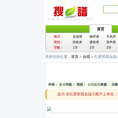
首页
格式：
吉他谱
钢琴谱
手风琴
类别：
民歌类
通俗类
美声类
字数：
1字
2字
3字
您所在的位置：
首页
>
合唱
> 红星照我去战
作词：
集体
作曲：
类别：
合唱曲谱
来源：
日期
提示:在红星照我去战斗图片上单击