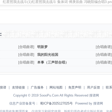
：
[
合唱曲谱
]
明新梦
[
合唱曲谱
]
五线谱）
[
合唱曲谱
]
我的阳光祖国
[
合唱曲谱
]
[
合唱曲谱
]
本事（三声部合唱）
[
合唱曲谱
]
搜谱
|
友情链接
|
广告服务
|
网站地图
|
免责声明
|
用户反馈
|
联
Copyright © 2019 SoooPu.Com All Rights Reserved 搜谱网
信息产业部备案号：
蜀ICP备2025127025号
Powered by 搜谱网
或推荐收集整理而来，仅供学习和研究使用，版权归原作者或出版社所有。如