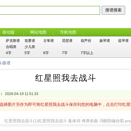
移动版
网站地图
导航地图
萨克斯谱
笛萧谱
古筝谱
琵琶谱
葫芦丝
扬琴谱
提琴谱
合唱类
少儿类
4字
5字
6字
7字
7字以上
斗曲谱
红星照我去战斗
：
2026-04-19 11:51:33
，选择图片另存为即可将红星照我去战斗保存到您的电脑中，点击打印红