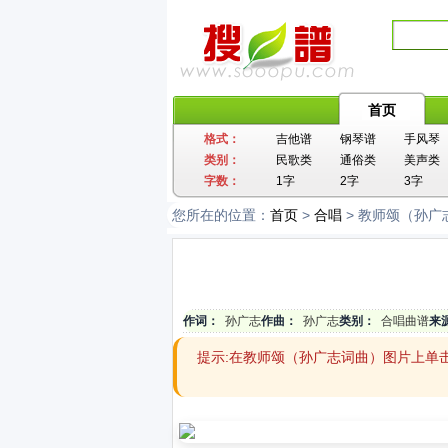
首页
格式：
吉他谱
钢琴谱
手风琴
类别：
民歌类
通俗类
美声类
字数：
1字
2字
3字
您所在的位置：
首页
>
合唱
> 教师颂（孙广
作词：
孙广志
作曲：
孙广志
类别：
合唱曲谱
来
提示:在教师颂（孙广志词曲）图片上单