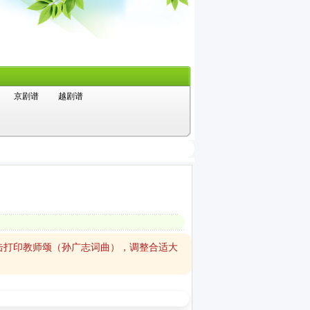
京剧谱
越剧谱
击打印教师颂（孙广志词曲），调整合适大