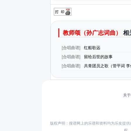
教师颂（孙广志词曲）
相
[
合唱曲谱
]
红船歌远
[
合唱曲谱
]
留给后世的故事
[
合唱曲谱
]
共青团员之歌（管平词 李
关于
版权声明：搜谱网上的乐谱和资料均为乐友提供
权