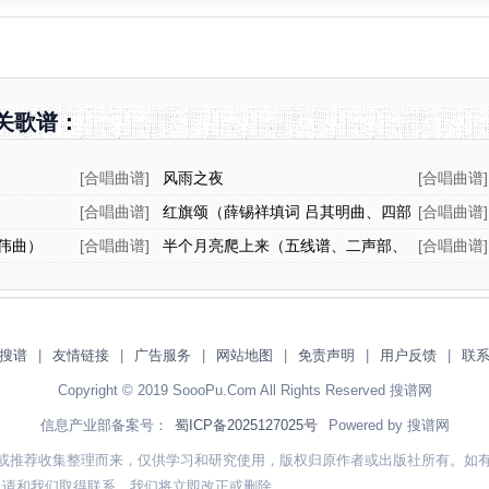
关歌谱：
[
合唱曲谱
]
风雨之夜
[
合唱曲谱
]
[
合唱曲谱
]
红旗颂（薛锡祥填词 吕其明曲、四部
[
合唱曲谱
]
合唱）
伟曲）
[
合唱曲谱
]
半个月亮爬上来（五线谱、二声部、
[
合唱曲谱
]
拼音注音版）
搜谱
|
友情链接
|
广告服务
|
网站地图
|
免责声明
|
用户反馈
|
联
Copyright © 2019 SoooPu.Com All Rights Reserved 搜谱网
信息产业部备案号：
蜀ICP备2025127025号
Powered by 搜谱网
或推荐收集整理而来，仅供学习和研究使用，版权归原作者或出版社所有。如
，请和我们取得联系，我们将立即改正或删除。