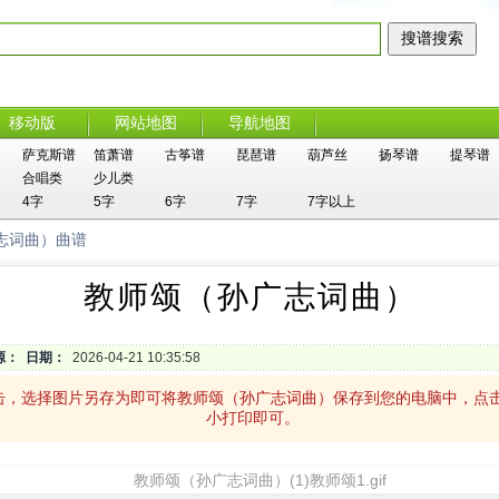
移动版
网站地图
导航地图
萨克斯谱
笛萧谱
古筝谱
琵琶谱
葫芦丝
扬琴谱
提琴谱
合唱类
少儿类
4字
5字
6字
7字
7字以上
志词曲）曲谱
教师颂（孙广志词曲）
源：
日期：
2026-04-21 10:35:58
击，选择图片另存为即可将教师颂（孙广志词曲）保存到您的电脑中，点
小打印即可。