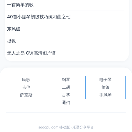
一首简单的歌
40首小提琴初级技巧练习曲之七
东风破
拯救
无人之岛 C调高清图片谱
民歌
钢琴
电子琴
吉他
二胡
笛箫
萨克斯
古筝
手风琴
通俗
sooopu.com 移动版 · 乐谱分享平台