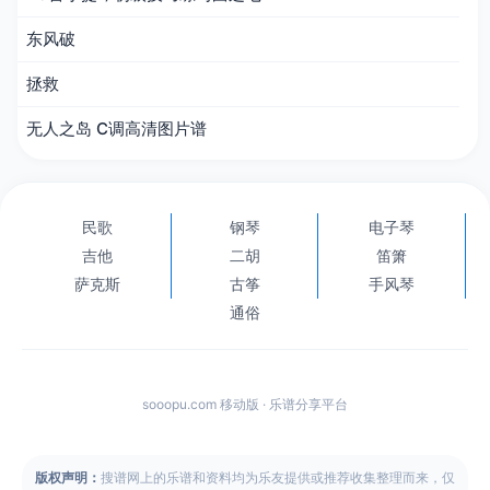
东风破
拯救
无人之岛 C调高清图片谱
民歌
钢琴
电子琴
吉他
二胡
笛箫
萨克斯
古筝
手风琴
通俗
sooopu.com 移动版 · 乐谱分享平台
版权声明：
搜谱网上的乐谱和资料均为乐友提供或推荐收集整理而来，仅