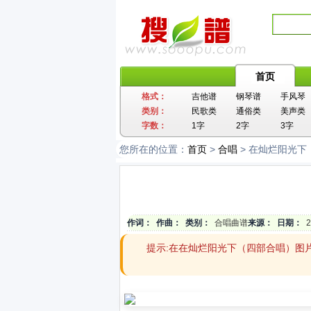
首页
格式：
吉他谱
钢琴谱
手风琴
类别：
民歌类
通俗类
美声类
字数：
1字
2字
3字
您所在的位置：
首页
>
合唱
> 在灿烂阳光下
作词：
作曲：
类别：
合唱曲谱
来源：
日期：
2
提示:在在灿烂阳光下（四部合唱）图