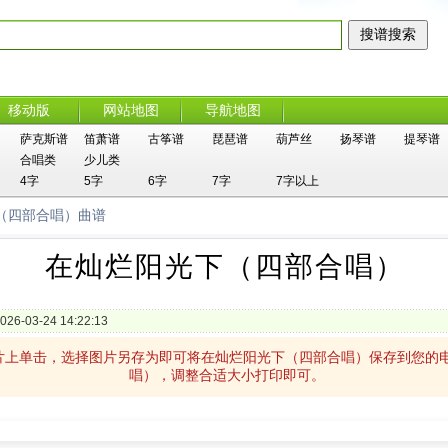
移动版
网站地图
导航地图
萨克斯谱
笛萧谱
古筝谱
琵琶谱
葫芦丝
扬琴谱
提琴谱
合唱类
少儿类
4字
5字
6字
7字
7字以上
（四部合唱）曲谱
在灿烂阳光下（四部合唱）
026-03-24 14:22:13
片上单击，选择图片另存为即可将在灿烂阳光下（四部合唱）保存到您的
唱），调整合适大小打印即可。