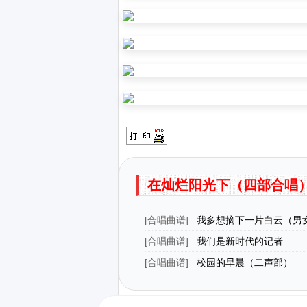
在灿烂阳光下（四部合唱
[
合唱曲谱
]
我多想摘下一片白云（男
唱）
[
合唱曲谱
]
我们是新时代的记者
[
合唱曲谱
]
校园的早晨（二声部）