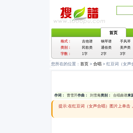
首页
格式：
吉他谱
钢琴谱
手风琴
类别：
民歌类
通俗类
美声类
字数：
1字
2字
3字
您所在的位置：
首页
>
合唱
> 红豆词（女声
作词：
曹雪芹
作曲：
刘雪庵
类别：
合唱曲谱
来
提示:在红豆词（女声合唱）图片上单击