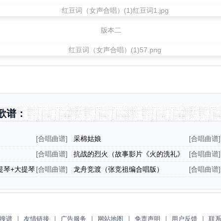
版本二
歌谱：
[
合唱曲谱
]
采棉姑娘
[
合唱曲谱
]
拼音注音
[
合唱曲谱
]
抗战的烈火（故事影片《火的洗礼》
[
合唱曲谱
]
插曲）
关川曲）
提琴+大提琴
[
合唱曲谱
]
龙舟竞渡（张竞祖编合唱版）
[
合唱曲谱
]
搜谱
|
友情链接
|
广告服务
|
网站地图
|
免责声明
|
用户反馈
|
联