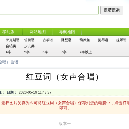
移动版
网站地图
导航地图
萨克斯谱
笛萧谱
古筝谱
琵琶谱
葫芦丝
扬琴谱
提琴谱
合唱类
少儿类
4字
5字
6字
7字
7字以上
合唱）曲谱
红豆词（女声合唱）
源：
日期：
2026-05-19 11:43:37
，选择图片另存为即可将红豆词（女声合唱）保存到您的电脑中，点击打
即可。
版本一