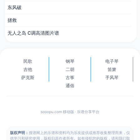
东风破
拯救
无人之岛 C调高清图片谱
民歌
钢琴
电子琴
吉他
二胡
笛箫
萨克斯
古筝
手风琴
通俗
sooopu.com 移动版 · 乐谱分享平台
版权声明：
搜谱网上的乐谱和资料均为乐友提供或推荐收集整理而来，仅
供学习和研究使用，版权归原作者所有。如有侵犯您的版权，请和我们取