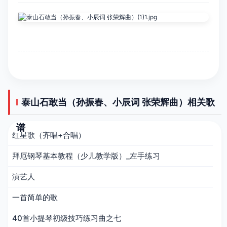
泰山石敢当（孙振春、小辰词 张荣辉曲）相关歌
谱
红星歌（齐唱+合唱）
拜厄钢琴基本教程（少儿教学版）_左手练习
演艺人
一首简单的歌
40首小提琴初级技巧练习曲之七