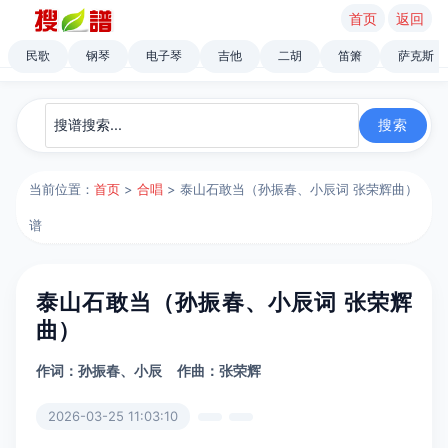
首页
返回
民歌
钢琴
电子琴
吉他
二胡
笛箫
萨克斯
当前位置：
首页
>
合唱
> 泰山石敢当（孙振春、小辰词 张荣辉曲）
谱
泰山石敢当（孙振春、小辰词 张荣辉
曲）
作词：孙振春、小辰
作曲：张荣辉
2026-03-25 11:03:10