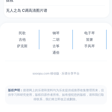
拯救
无人之岛 C调高清图片谱
民歌
钢琴
电子琴
吉他
二胡
笛箫
萨克斯
古筝
手风琴
通俗
sooopu.com 移动版 · 乐谱分享平台
版权声明：
搜谱网上的乐谱和资料均为乐友提供或推荐收集整理而来，仅
供学习和研究使用，版权归原作者所有。如有侵犯您的版权，请和我们取
得联系，我们将立即改正或删除。