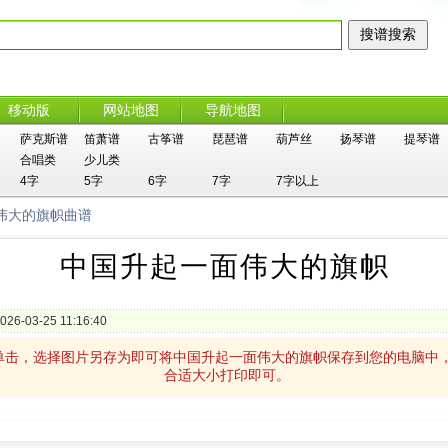
移动版
网站地图
导航地图
萨克斯谱
笛萧谱
古筝谱
琵琶谱
葫芦丝
扬琴谱
提琴谱
合唱类
少儿类
4字
5字
6字
7字
7字以上
伟大的旗帜曲谱
中国升起一面伟大的旗帜
026-03-25 11:16:40
单击，选择图片另存为即可将中国升起一面伟大的旗帜保存到您的电脑中
合适大小打印即可。