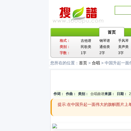
首页
格式：
吉他谱
钢琴谱
手风琴
类别：
民歌类
通俗类
美声类
字数：
1字
2字
3字
您所在的位置：
首页
>
合唱
> 中国升起一面
作词：
作曲：
类别：
合唱曲谱
来源：
日期：
2
提示:在中国升起一面伟大的旗帜图片上