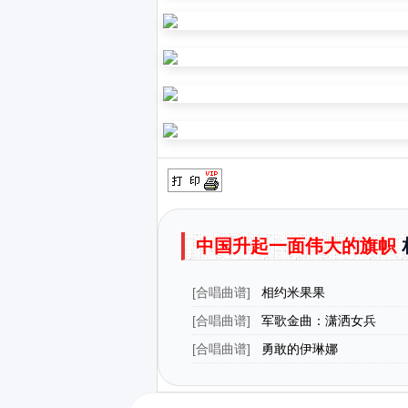
中国升起一面伟大的旗帜
[
合唱曲谱
]
相约米果果
[
合唱曲谱
]
军歌金曲：潇洒女兵
[
合唱曲谱
]
勇敢的伊琳娜