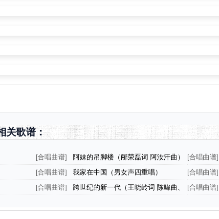
相关歌谱：
[
合唱曲谱
]
阿妹的吊脚楼（邴荣磊词 阿汝汗曲）
[
合唱曲谱
]
[
合唱曲谱
]
我家在中国（男女声四重唱）
[
合唱曲谱
]
插曲）
[
合唱曲谱
]
跨世纪的新一代（王晓岭词 陈暐曲、
[
合唱曲谱
]
正谱）