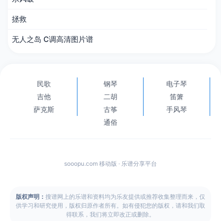
拯救
无人之岛 C调高清图片谱
民歌
钢琴
电子琴
吉他
二胡
笛箫
萨克斯
古筝
手风琴
通俗
sooopu.com 移动版 · 乐谱分享平台
版权声明：
搜谱网上的乐谱和资料均为乐友提供或推荐收集整理而来，仅
供学习和研究使用，版权归原作者所有。如有侵犯您的版权，请和我们取
得联系，我们将立即改正或删除。