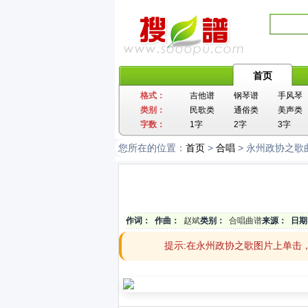
首页
格式：
吉他谱
钢琴谱
手风琴
类别：
民歌类
通俗类
美声类
字数：
1字
2字
3字
您所在的位置：
首页
>
合唱
> 永州政协之歌
作词：
作曲：
赵斌
类别：
合唱曲谱
来源：
日期
提示:在永州政协之歌图片上单击