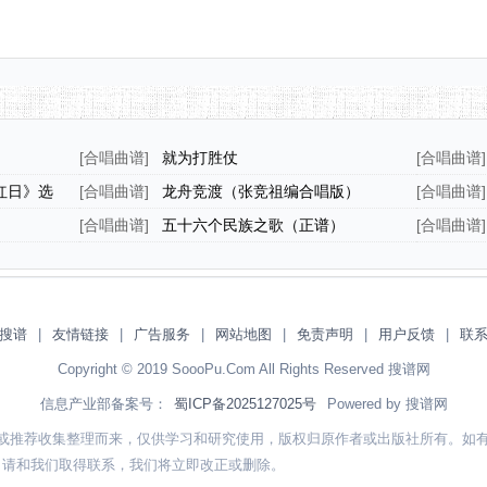
[
合唱曲谱
]
就为打胜仗
[
合唱曲谱
]
红日》选
[
合唱曲谱
]
龙舟竞渡（张竞祖编合唱版）
[
合唱曲谱
]
歌（正谱
[
合唱曲谱
]
五十六个民族之歌（正谱）
[
合唱曲谱
]
搜谱
|
友情链接
|
广告服务
|
网站地图
|
免责声明
|
用户反馈
|
联
Copyright © 2019 SoooPu.Com All Rights Reserved 搜谱网
信息产业部备案号：
蜀ICP备2025127025号
Powered by 搜谱网
或推荐收集整理而来，仅供学习和研究使用，版权归原作者或出版社所有。如
，请和我们取得联系，我们将立即改正或删除。