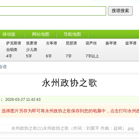
移动版
网站地图
导航地图
萨克斯谱
笛萧谱
古筝谱
琵琶谱
葫芦丝
扬琴谱
提琴谱
合唱类
少儿类
4字
5字
6字
7字
7字以上
曲谱
永州政协之歌
：
2026-03-27 11:42:43
，选择图片另存为即可将永州政协之歌保存到您的电脑中，点击打印永州