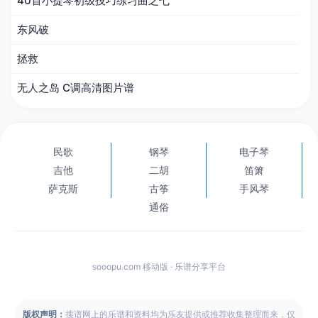
40首小提琴初级技巧练习曲之七
东风破
拯救
无人之岛 C调高清图片谱
民歌
钢琴
电子琴
吉他
二胡
笛箫
萨克斯
古筝
手风琴
通俗
sooopu.com 移动版 · 乐谱分享平台
版权声明：
搜谱网上的乐谱和资料均为乐友提供或推荐收集整理而来，仅