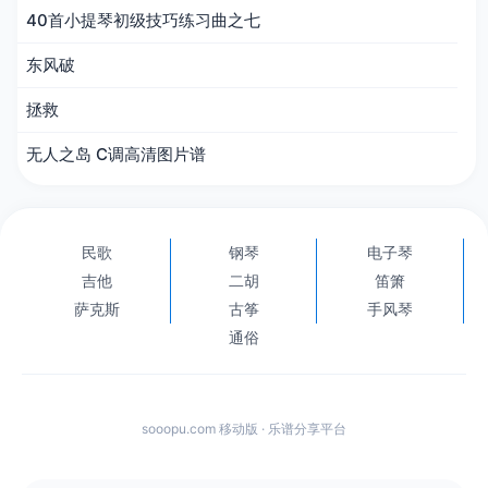
40首小提琴初级技巧练习曲之七
东风破
拯救
无人之岛 C调高清图片谱
民歌
钢琴
电子琴
吉他
二胡
笛箫
萨克斯
古筝
手风琴
通俗
sooopu.com 移动版 · 乐谱分享平台