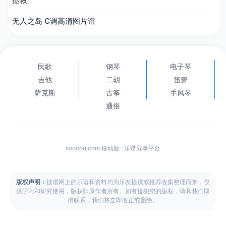
拯救
无人之岛 C调高清图片谱
民歌
钢琴
电子琴
吉他
二胡
笛箫
萨克斯
古筝
手风琴
通俗
sooopu.com 移动版 · 乐谱分享平台
版权声明：
搜谱网上的乐谱和资料均为乐友提供或推荐收集整理而来，仅
供学习和研究使用，版权归原作者所有。如有侵犯您的版权，请和我们取
得联系，我们将立即改正或删除。