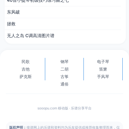
40首小提琴初级技巧练习曲之七
东风破
拯救
无人之岛 C调高清图片谱
民歌
钢琴
电子琴
吉他
二胡
笛箫
萨克斯
古筝
手风琴
通俗
sooopu.com 移动版 · 乐谱分享平台
版权声明：
搜谱网上的乐谱和资料均为乐友提供或推荐收集整理而来，仅