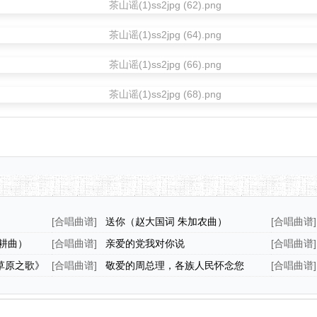
[
合唱曲谱
]
送你（赵大国词 朱加农曲）
[
合唱曲谱
]
耕曲）
[
合唱曲谱
]
亲爱的党我对你说
[
合唱曲谱
]
草原之歌》
[
合唱曲谱
]
敬爱的周总理，各族人民怀念您
[
合唱曲谱
]