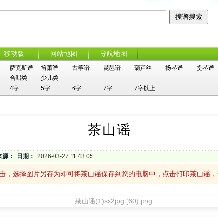
移动版
网站地图
导航地图
萨克斯谱
笛萧谱
古筝谱
琵琶谱
葫芦丝
扬琴谱
提琴谱
合唱类
少儿类
4字
5字
6字
7字
7字以上
茶山谣
来源：
日期：
2026-03-27 11:43:05
单击，选择图片另存为即可将茶山谣保存到您的电脑中，点击打印茶山谣