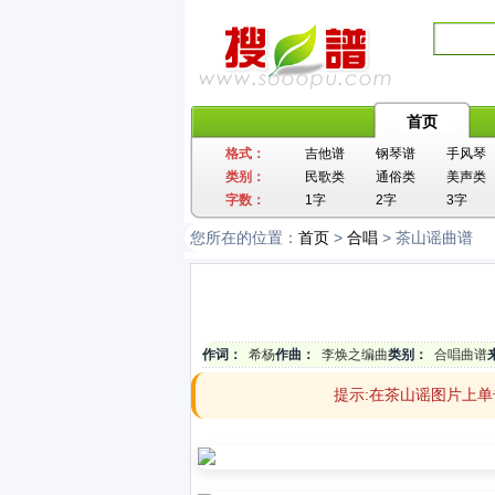
首页
格式：
吉他谱
钢琴谱
手风琴
类别：
民歌类
通俗类
美声类
字数：
1字
2字
3字
您所在的位置：
首页
>
合唱
> 茶山谣曲谱
作词：
希杨
作曲：
李焕之编曲
类别：
合唱曲谱
提示:在茶山谣图片上