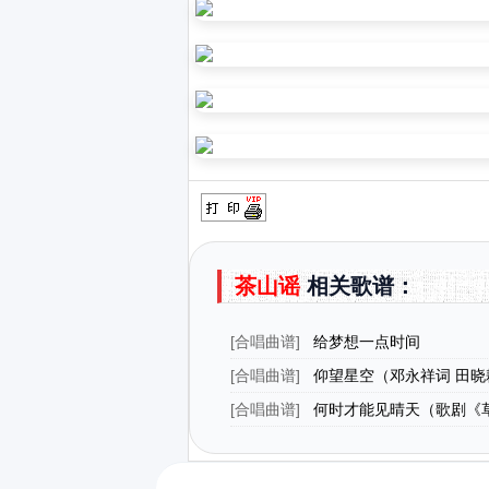
茶山谣
相关歌谱：
[
合唱曲谱
]
给梦想一点时间
[
合唱曲谱
]
仰望星空（邓永祥词 田晓
[
合唱曲谱
]
何时才能见晴天（歌剧《
选曲之九）