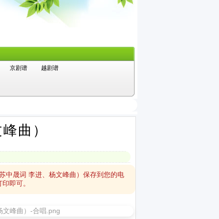
京剧谱
越剧谱
文峰曲）
苏中晟词 李进、杨文峰曲）保存到您的电
打印即可。