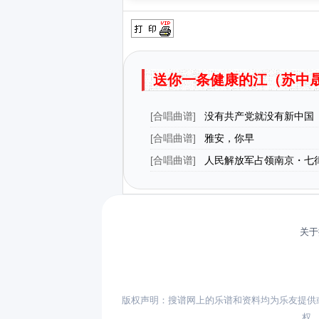
送你一条健康的江（苏中晟
[
合唱曲谱
]
没有共产党就没有新中国
配）（正谱）
[
合唱曲谱
]
雅安，你早
[
合唱曲谱
]
人民解放军占领南京・七
作曲）（版本一）
关于
版权声明：搜谱网上的乐谱和资料均为乐友提供
权