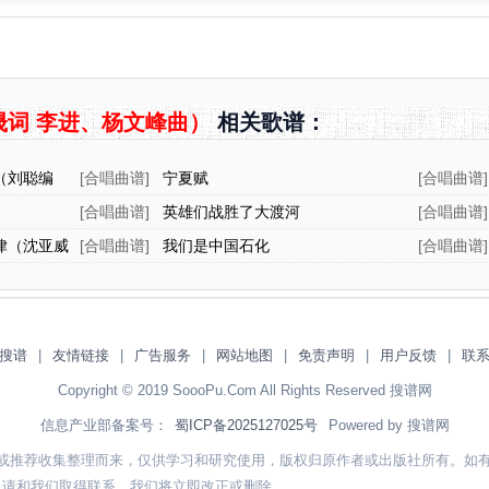
词 李进、杨文峰曲）
相关歌谱：
（刘聪编
[
合唱曲谱
]
宁夏赋
[
合唱曲谱
]
[
合唱曲谱
]
英雄们战胜了大渡河
[
合唱曲谱
]
律（沈亚威
[
合唱曲谱
]
我们是中国石化
[
合唱曲谱
]
搜谱
|
友情链接
|
广告服务
|
网站地图
|
免责声明
|
用户反馈
|
联
Copyright © 2019 SoooPu.Com All Rights Reserved 搜谱网
信息产业部备案号：
蜀ICP备2025127025号
Powered by 搜谱网
或推荐收集整理而来，仅供学习和研究使用，版权归原作者或出版社所有。如
，请和我们取得联系，我们将立即改正或删除。