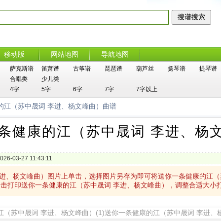
移动版
网站地图
导航地图
萨克斯谱
笛萧谱
古筝谱
琵琶谱
葫芦丝
扬琴谱
提琴谱
合唱类
少儿类
4字
5字
6字
7字
7字以上
的江（苏中晟词 李进、杨文峰曲）曲谱
条健康的江（苏中晟词 李进、杨
026-03-27 11:43:11
李进、杨文峰曲）图片上单击，选择图片另存为即可将送你一条健康的江（
点击打印送你一条健康的江（苏中晟词 李进、杨文峰曲），调整合适大小