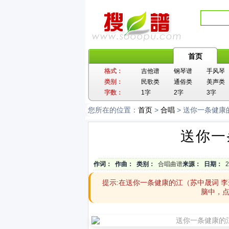
首页
格式：
吉他谱
钢琴谱
手风琴
类别：
民歌类
通俗类
美声类
字数：
1字
2字
3字
您所在的位置：
首页
>
合唱
> 送你一条健康
送你一
作词：
作曲：
类别：
合唱曲谱
来源：
日期：
2
提示:在送你一条健康的江（苏中晟词 
脑中，