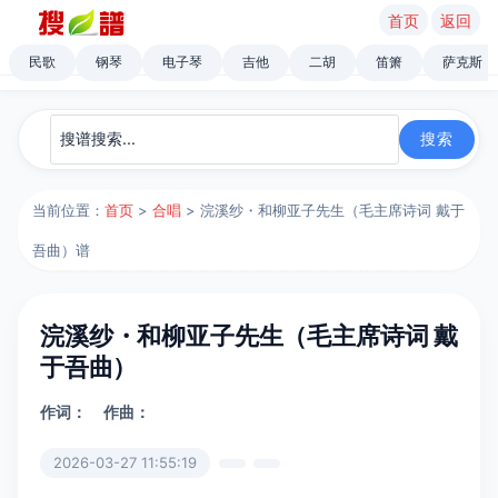
首页
返回
民歌
钢琴
电子琴
吉他
二胡
笛箫
萨克斯
当前位置：
首页
>
合唱
> 浣溪纱・和柳亚子先生（毛主席诗词 戴于
吾曲）谱
浣溪纱・和柳亚子先生（毛主席诗词 戴
于吾曲）
作词：
作曲：
2026-03-27 11:55:19