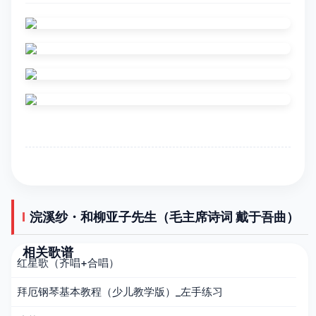
浣溪纱・和柳亚子先生（毛主席诗词 戴于吾曲）
相关歌谱
红星歌（齐唱+合唱）
拜厄钢琴基本教程（少儿教学版）_左手练习