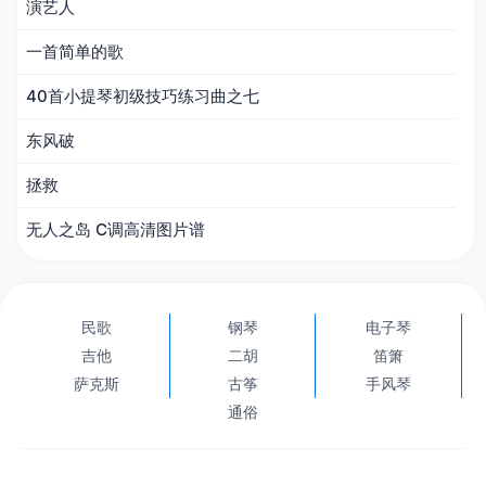
演艺人
一首简单的歌
40首小提琴初级技巧练习曲之七
东风破
拯救
无人之岛 C调高清图片谱
民歌
钢琴
电子琴
吉他
二胡
笛箫
萨克斯
古筝
手风琴
通俗